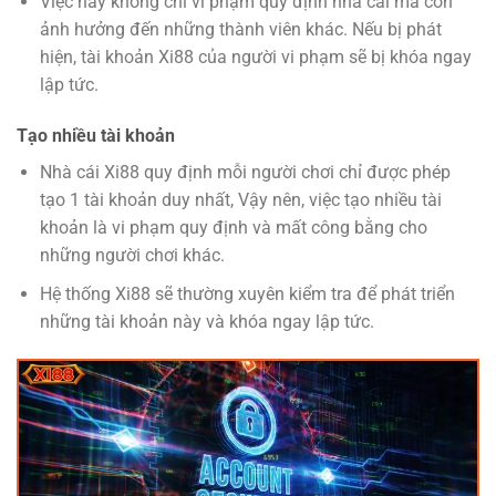
Việc này không chỉ vi phạm quy định nhà cái mà còn
ảnh hưởng đến những thành viên khác. Nếu bị phát
hiện, tài khoản Xi88 của người vi phạm sẽ bị khóa ngay
lập tức.
Tạo nhiều tài khoản
Nhà cái Xi88 quy định mỗi người chơi chỉ được phép
tạo 1 tài khoản duy nhất, Vậy nên, việc tạo nhiều tài
khoản là vi phạm quy định và mất công bằng cho
những người chơi khác.
Hệ thống Xi88 sẽ thường xuyên kiểm tra để phát triển
những tài khoản này và khóa ngay lập tức.