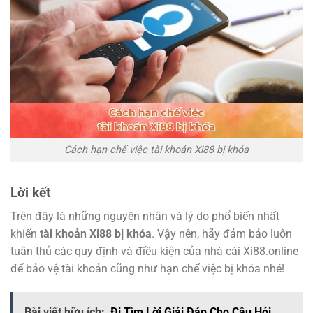
Cách hạn chế việc tài khoản Xi88 bị khóa
Lời kết
Trên đây là những nguyên nhân và lý do phổ biến nhất
khiến
tài khoản Xi88 bị khóa
. Vậy nên, hãy đảm bảo luôn
tuân thủ các quy định và điều kiện của nhà cái Xi88.online
để bảo vệ tài khoản cũng như hạn chế việc bị khóa nhé!
Bài viết hữu ích:
Đi Tìm Lời Giải Đáp Cho Câu Hỏi