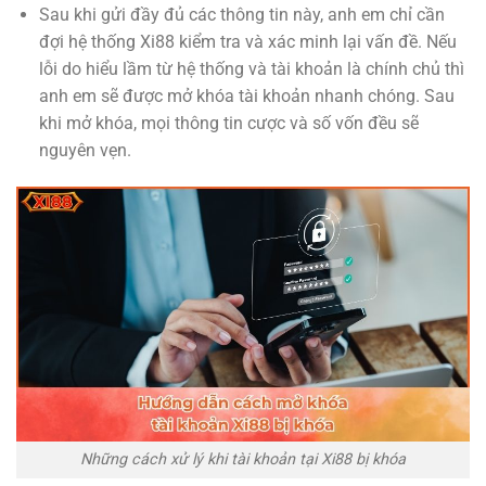
Sau khi gửi đầy đủ các thông tin này, anh em chỉ cần
đợi hệ thống Xi88 kiểm tra và xác minh lại vấn đề. Nếu
lỗi do hiểu lầm từ hệ thống và tài khoản là chính chủ thì
anh em sẽ được mở khóa tài khoản nhanh chóng. Sau
khi mở khóa, mọi thông tin cược và số vốn đều sẽ
nguyên vẹn.
Những cách xử lý khi tài khoản tại Xi88 bị khóa