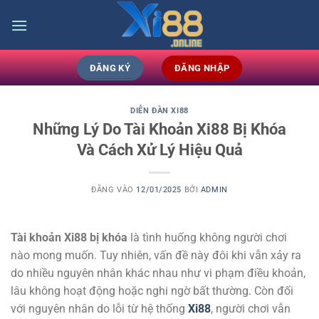
Bỏ
qua
nội
dung
ĐĂNG KÝ
ĐĂNG NHẬP
DIỄN ĐÀN XI88
Những Lý Do Tài Khoản Xi88 Bị Khóa
Và Cách Xử Lý Hiệu Quả
ĐĂNG VÀO
12/01/2025
BỞI
ADMIN
Tài khoản Xi88 bị khóa
là tình huống không người chơi
nào mong muốn. Tuy nhiên, vấn đề này đôi khi vẫn xảy ra
do nhiều nguyên nhân khác nhau như vi phạm điều khoản,
lâu không hoạt động hoặc nghi ngờ bất thường. Còn đối
với nguyên nhân do lỗi từ hệ thống
Xi88
, người chơi vẫn