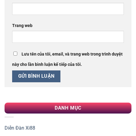
Trang web
Lưu tên của tôi, email, và trang web trong trình duyệt
này cho lần bình luận kế tiếp của tôi.
DANH MỤC
Diễn Đàn Xi88