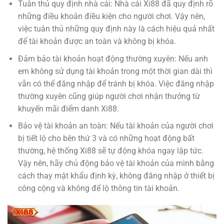
Tuân thủ quy định nhà cái: Nhà cái Xi88 đã quy định rõ
những điều khoản điều kiện cho người chơi. Vậy nên,
việc tuân thủ những quy định này là cách hiệu quả nhất
để tài khoản được an toàn và không bị khóa.
Đảm bảo tài khoản hoạt động thường xuyên: Nếu anh
em không sử dụng tài khoản trong một thời gian dài thì
vẫn có thể đăng nhập để tránh bị khóa. Việc đăng nhập
thường xuyên cũng giúp người chơi nhận thưởng từ
khuyến mãi điểm danh Xi88.
Bảo vệ tài khoản an toàn: Nếu tài khoản của người chơi
bị tiết lộ cho bên thứ 3 và có những hoạt động bất
thường, hệ thống Xi88 sẽ tự động khóa ngay lập tức.
Vậy nên, hãy chủ động bảo vệ tài khoản của mình bằng
cách thay mật khẩu định kỳ, không đăng nhập ở thiết bị
công cộng và không để lộ thông tin tài khoản.