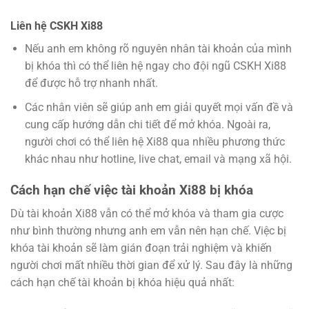
Liên hệ CSKH Xi88
Nếu anh em không rõ nguyên nhân tài khoản của mình
bị khóa thì có thể liên hệ ngay cho đội ngũ CSKH Xi88
để được hỗ trợ nhanh nhất.
Các nhân viên sẽ giúp anh em giải quyết mọi vấn đề và
cung cấp hướng dẫn chi tiết để mở khóa. Ngoài ra,
người chơi có thể liên hệ Xi88 qua nhiều phương thức
khác nhau như hotline, live chat, email và mạng xã hội.
Cách hạn chế việc tài khoản Xi88 bị khóa
Dù tài khoản Xi88 vẫn có thể mở khóa và tham gia cược
như bình thường nhưng anh em vẫn nên hạn chế. Việc bị
khóa tài khoản sẽ làm gián đoạn trải nghiệm và khiến
người chơi mất nhiều thời gian để xử lý. Sau đây là những
cách hạn chế tài khoản bị khóa hiệu quả nhất: