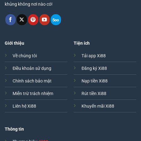
khủng không nơi nào có!
Giới thiệu
Tiện ích
Về chúng tôi
Tải app Xi88
Điều khoản sử dụng
Đăng ký Xi88
Chính sách bảo mật
Nạp tiền Xi88
Miễn trừ trách nhiệm
Rút tiền Xi88
Liên hệ Xi88
Khuyến mãi Xi88
Thông tin