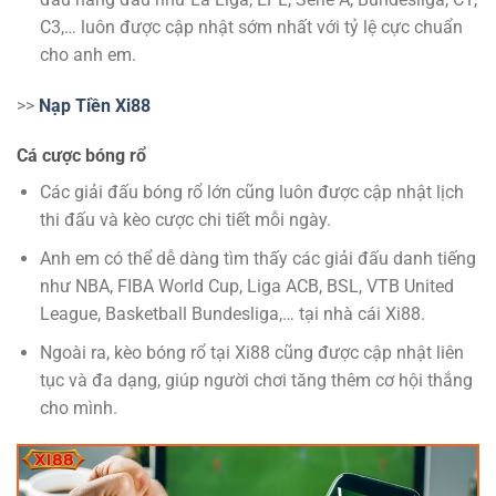
C3,… luôn được cập nhật sớm nhất với tỷ lệ cực chuẩn
cho anh em.
>>
Nạp Tiền Xi88
Cá cược bóng rổ
Các giải đấu bóng rổ lớn cũng luôn được cập nhật lịch
thi đấu và kèo cược chi tiết mỗi ngày.
Anh em có thể dễ dàng tìm thấy các giải đấu danh tiếng
như NBA, FIBA World Cup, Liga ACB, BSL, VTB United
League, Basketball Bundesliga,… tại nhà cái Xi88.
Ngoài ra, kèo bóng rổ tại Xi88 cũng được cập nhật liên
tục và đa dạng, giúp người chơi tăng thêm cơ hội thắng
cho mình.