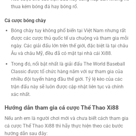
thua kém bóng đá hay bóng rổ.
Cá cược bóng chày
Bóng chày tuy không phổ biến tại Việt Nam nhưng rất
được các cược thủ quốc tế ưa chuộng và tham gia mỗi
ngày. Các giải đấu lớn trên thế giới, đặc biệt là tại châu
Âu và châu Mỹ, đều đã có mặt tại nhà cái Xi88.
Trong đó, nổi bật nhất là giải đấu The World Baseball
Classic được tổ chức hàng năm với sự tham gia của
nhiều đội tuyển hàng đầu thế giới. Tỷ lệ kèo của các
trận đấu này sẽ luôn được cập nhật liên tục và chính
xác nhất.
Hướng dẫn tham gia cá cược Thể Thao Xi88
Nếu anh em là người chơi mới và chưa biết cách tham gia
cá cược Thể Thao Xi88 thì hãy thực hiện theo các bước
hướng dẫn sau đây: