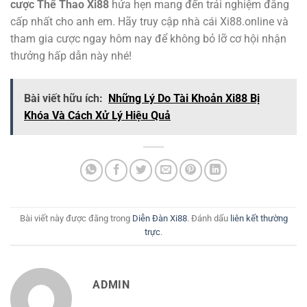
cược Thể Thao Xi88
hứa hẹn mang đến trải nghiệm đẳng
cấp nhất cho anh em. Hãy truy cập nhà cái Xi88.online và
tham gia cược ngay hôm nay để không bỏ lỡ cơ hội nhận
thưởng hấp dẫn này nhé!
Bài viết hữu ích:
Những Lý Do Tài Khoản Xi88 Bị
Khóa Và Cách Xử Lý Hiệu Quả
Bài viết này được đăng trong
Diễn Đàn Xi88
. Đánh dấu
liên kết thường
trực
.
ADMIN