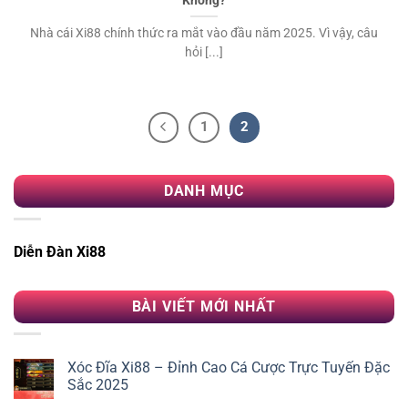
Không?
Nhà cái Xi88 chính thức ra mắt vào đầu năm 2025. Vì vậy, câu
hỏi [...]
1
2
DANH MỤC
Diễn Đàn Xi88
BÀI VIẾT MỚI NHẤT
Xóc Đĩa Xi88 – Đỉnh Cao Cá Cược Trực Tuyến Đặc
Sắc 2025
Không